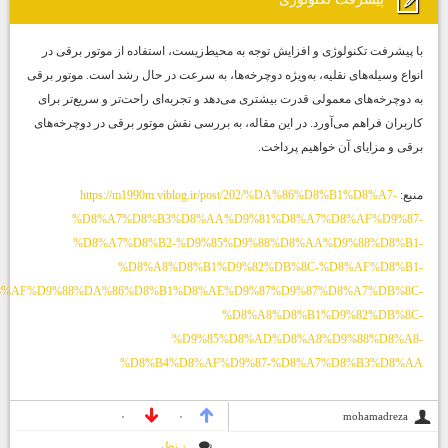
با پیشرفت تکنولوژی و افزایش توجه به محیط‌زیست، استفاده از موتور برقی در
انواع وسیله‌های نقلیه، به‌ویژه دوچرخه‌ها، به سرعت در حال رشد است. موتور برقی
به دوچرخه‌های معمولی قدرت بیشتری می‌دهد و تجربه‌ای راحت‌تر و سریع‌تر برای
کاربران فراهم می‌آورد. در این مقاله، به بررسی نقش موتور برقی در دوچرخه‌های
برقی و مزایای آن خواهیم پرداخت.
منبع:
https://m1990m.viblog.ir/post/202/%DA%86%D8%B1%D8%A7-
%D8%A7%D8%B3%D8%AA%D9%81%D8%A7%D8%AF%D9%87-
%D8%A7%D8%B2-%D9%85%D9%88%D8%AA%D9%88%D8%B1-
%D8%A8%D8%B1%D9%82%DB%8C-%D8%AF%D8%B1-
%D8%AF%D9%88%DA%86%D8%B1%D8%AE%D9%87%D9%87%D8%A7%DB%8C-
%D8%A8%D8%B1%D9%82%DB%8C-
%D9%85%D8%AD%D8%A8%D9%88%D8%A8-
%D8%B4%D8%AF%D9%87-%D8%A7%D8%B3%D8%AA
mohamadreza
۰
۰
۰ نظر