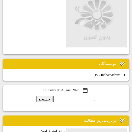
نويسندگان
mohamadreza
(۲۰)
Thursday 06 August 2026
پربازديدترين مطالب
با افزایش ترافیک