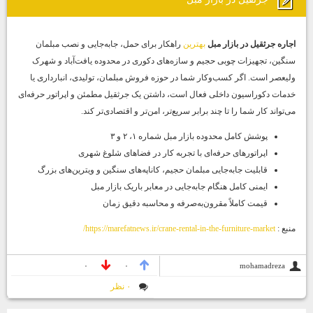
اجاره جرثقیل در بازار مبل
بهترین
راهکار برای حمل، جابه‌جایی و نصب مبلمان
سنگین، تجهیزات چوبی حجیم و سازه‌های دکوری در محدوده یافت‌آباد و شهرک
ولیعصر است. اگر کسب‌وکار شما در حوزه فروش مبلمان، تولیدی، انبارداری یا
خدمات دکوراسیون داخلی فعال است، داشتن یک جرثقیل مطمئن و اپراتور حرفه‌ای
می‌تواند کار شما را تا چند برابر سریع‌تر، امن‌تر و اقتصادی‌تر کند.
پوشش کامل محدوده بازار مبل شماره ۱، ۲ و ۳
اپراتورهای حرفه‌ای با تجربه کار در فضاهای شلوغ شهری
قابلیت جابه‌جایی مبلمان حجیم، کاناپه‌های سنگین و ویترین‌های بزرگ
ایمنی کامل هنگام جابه‌جایی در معابر باریک بازار مبل
قیمت کاملاً مقرون‌به‌صرفه و محاسبه دقیق زمان
منبع :
https://marefatnews.ir/crane-rental-in-the-furniture-market/
mohamadreza
۰
۰
۰ نظر